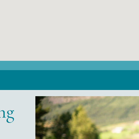
Gamlestugu
Priser
Aktiviteter
O
ng