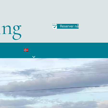
ing
Reserver nå
Norsk
m oss