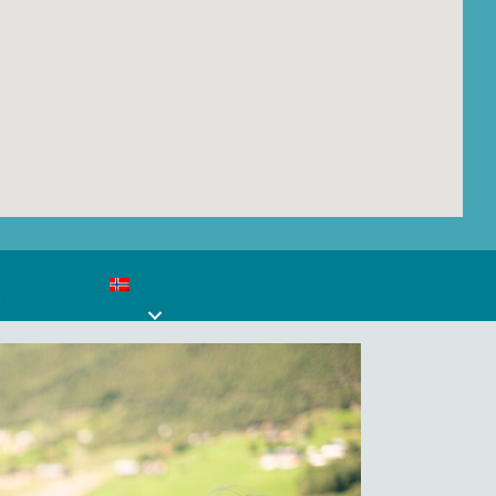
Norsk
m oss